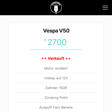
Vespa V50
2700
€
++ Verkauft ++
Motor revidiert
Umbau auf 12V
Zylinder 75DR
Zündung Polini
Auspuff Faco Banane